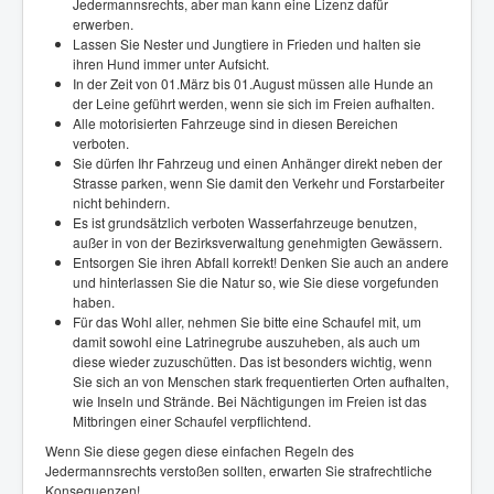
Jedermannsrechts, aber man kann eine Lizenz dafür
erwerben.
Lassen Sie Nester und Jungtiere in Frieden und halten sie
ihren Hund immer unter Aufsicht.
In der Zeit von 01.März bis 01.August müssen alle Hunde an
der Leine geführt werden, wenn sie sich im Freien aufhalten.
Alle motorisierten Fahrzeuge sind in diesen Bereichen
verboten.
Sie dürfen Ihr Fahrzeug und einen Anhänger direkt neben der
Strasse parken, wenn Sie damit den Verkehr und Forstarbeiter
nicht behindern.
Es ist grundsätzlich verboten Wasserfahrzeuge benutzen,
außer in von der Bezirksverwaltung genehmigten Gewässern.
Entsorgen Sie ihren Abfall korrekt! Denken Sie auch an andere
und hinterlassen Sie die Natur so, wie Sie diese vorgefunden
haben.
Für das Wohl aller, nehmen Sie bitte eine Schaufel mit, um
damit sowohl eine Latrinegrube auszuheben, als auch um
diese wieder zuzuschütten. Das ist besonders wichtig, wenn
Sie sich an von Menschen stark frequentierten Orten aufhalten,
wie Inseln und Strände. Bei Nächtigungen im Freien ist das
Mitbringen einer Schaufel verpflichtend.
Wenn Sie diese gegen diese einfachen Regeln des
Jedermannsrechts verstoßen sollten, erwarten Sie strafrechtliche
Konsequenzen!